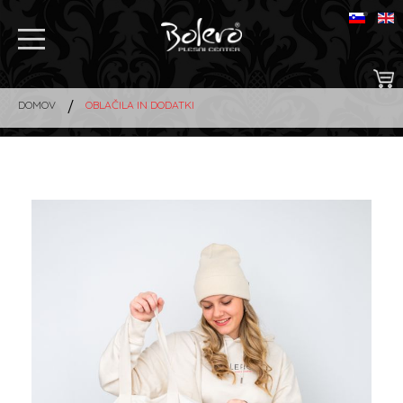
Preskoči
na
M
vsebino
DOMOV
OBLAČILA IN DODATKI