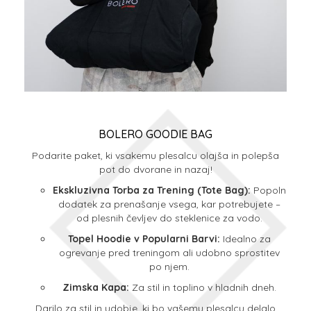
BOLERO GOODIE BAG
Podarite paket, ki vsakemu plesalcu olajša in polepša
pot do dvorane in nazaj!
Ekskluzivna Torba za Trening (Tote Bag):
Popoln
dodatek za prenašanje vsega, kar potrebujete –
od plesnih čevljev do steklenice za vodo.
Topel Hoodie v Popularni Barvi:
Idealno za
ogrevanje pred treningom ali udobno sprostitev
po njem.
Zimska Kapa:
Za stil in toplino v hladnih dneh.
Darilo za stil in udobje, ki bo vašemu plesalcu delalo